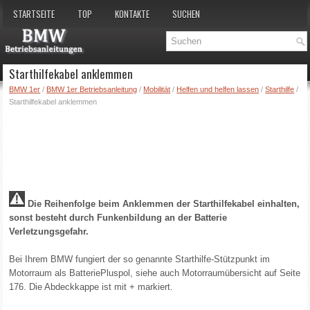
STARTSEITE
TOP
KONTAKTE
SUCHEN
Starthilfekabel anklemmen
BMW 1er
/
BMW 1er Betriebsanleitung
/
Mobilität
/
Helfen und helfen lassen
/
Starthilfe
/
Starthilfekabel anklemmen
Die Reihenfolge beim Anklemmen der Starthilfekabel einhalten,
sonst besteht durch Funkenbildung an der Batterie
Verletzungsgefahr.
Bei Ihrem BMW fungiert der so genannte Starthilfe-Stützpunkt im
Motorraum als BatteriePluspol, siehe auch Motorraumübersicht auf Seite
176. Die Abdeckkappe ist mit + markiert.