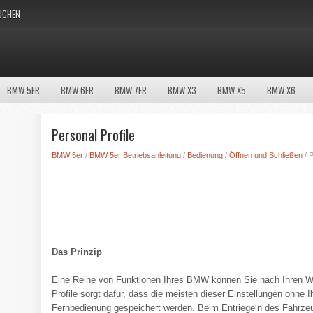
UCHEN
BMW 5ER
BMW 6ER
BMW 7ER
BMW X3
BMW X5
BMW X6
Personal Profile
BMW 5er
/
BMW 5er Betriebsanleitung
/
Bedienung
/
Öffnen und Schließen
/ P
Das Prinzip
Eine Reihe von Funktionen Ihres BMW können Sie nach Ihren Wün
Profile sorgt dafür, dass die meisten dieser Einstellungen ohne
Fernbedienung gespeichert werden. Beim Entriegeln des Fahrze