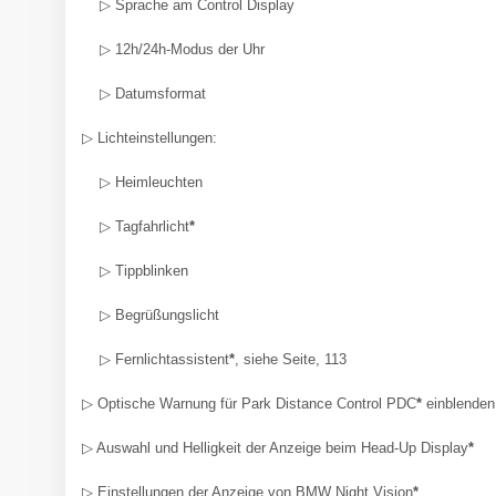
▷ Sprache am Control Display
▷ 12h/24h-Modus der Uhr
▷ Datumsformat
▷ Lichteinstellungen:
▷ Heimleuchten
▷ Tagfahrlicht
*
▷ Tippblinken
▷ Begrüßungslicht
▷ Fernlichtassistent
*
, siehe Seite, 113
▷ Optische Warnung für Park Distance Control PDC
*
einblenden
▷ Auswahl und Helligkeit der Anzeige beim Head-Up Display
*
▷ Einstellungen der Anzeige von BMW Night Vision
*