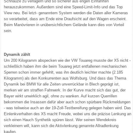
Schnauze zu verlagern und so sicherer aus engen Einfahrten
herauszukommen. Außerdem sind eine Speed-Limit-Info und das Top
View neu. Bei letzt- genanntem System werden die Daten aller Kameras
so verarbeitet, dass am Ende eine Draufsicht auf den Wagen erscheint.
Beim Manövrieren in unübersichtlichem Gelände kann dies von Vorteil
sein.
Dynamik zählt
Um 200 Kilogramm abspecken wie der VW Touareg musste der X5 nicht -
schließlich haben ihm die beim Touareg jetzt entfallenen mechanischen
Sperren schon immer gefehlt, was ihn deutlich leichter machte (2.185
Kilogramm) als den Konkurrenten aus Wolfsburg. Und dass das Thema
Dynamik bei BMW für alle Zeiten unverrückbar in Blech geprägt ist,
merken wir am straffen Fahrwerk. In der Kurve macht sich das gut, der
Bayer wirkt unwirklich agil, ohne zu wanken. Auf kurzen Querrillen
bekommen die Insassen dafür aber auch schon spürbare Rückmeldungen
- was teilweise auch an der 19-Zoll-Testbereifung gelegen haben wird. Das
Einlenkverhalten des X5 macht Freude, wobei uns die präzise Lenkung an
sich einen Hauch Synthetik spüren lässt. Wer seinen Wendekreis
verkleinern will, kann sich die Aktivlenkung genannte Allradlenkung
kaufen.