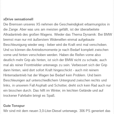
xDrive sensationell
Die Bremsen unseres X5 nehmen die Geschwindigkeit erbarmungslos in
die Zange. Aber was uns am meisten gefällt, ist der überarbeitete
Allradantrieb des großen Wagens. Wieder das Thema Dynamik: Bei BMW
bremst man nur mit äußerstem Widerwillen einmal aufgebaute
Beschleunigung wieder weg - lieber wird die Kraft erst mal verschoben.
Und so können die Antriebsmomente je nach Bedarf komplett zwischen
vorne und hinten verschoben werden. Haben die Reifen vorne also
deutlich mehr Grip als hinten, ist sich der BMW nicht zu schade, auch
mal als reiner Fronttriebler unterwegs zu sein. Verbessert sich der Grip
dann hinten, wird dort sofort Kraft hingeschickt - auch mit reinem
Hinterradantrieb hat der Wagen bei Bedarf kein Problem. Und beim
Beschleunigen auf unterschiedlichem Untergrund zwischen rechts und
links, in unserem Fall Asphalt und Schotter, dreht sich kein Rad auch nur
ein bisschen durch. Das hilft im Winter, im leichten Gelände und auf
trockener Fahrbahn bringt es Spaß.
Gute Tonspur
Wir sind mit dem neuen 3,0-Liter-Diesel unterwegs. 306 PS generiert das