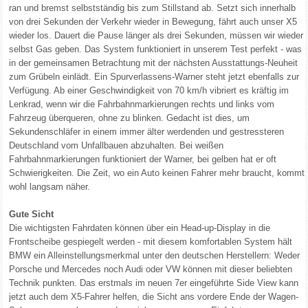
ran und bremst selbstständig bis zum Stillstand ab. Setzt sich innerhalb
von drei Sekunden der Verkehr wieder in Bewegung, fährt auch unser X5
wieder los. Dauert die Pause länger als drei Sekunden, müssen wir wieder
selbst Gas geben. Das System funktioniert in unserem Test perfekt - was
in der gemeinsamen Betrachtung mit der nächsten Ausstattungs-Neuheit
zum Grübeln einlädt. Ein Spurverlassens-Warner steht jetzt ebenfalls zur
Verfügung. Ab einer Geschwindigkeit von 70 km/h vibriert es kräftig im
Lenkrad, wenn wir die Fahrbahnmarkierungen rechts und links vom
Fahrzeug überqueren, ohne zu blinken. Gedacht ist dies, um
Sekundenschläfer in einem immer älter werdenden und gestressteren
Deutschland vom Unfallbauen abzuhalten. Bei weißen
Fahrbahnmarkierungen funktioniert der Warner, bei gelben hat er oft
Schwierigkeiten. Die Zeit, wo ein Auto keinen Fahrer mehr braucht, kommt
wohl langsam näher.
Gute Sicht
Die wichtigsten Fahrdaten können über ein Head-up-Display in die
Frontscheibe gespiegelt werden - mit diesem komfortablen System hält
BMW ein Alleinstellungsmerkmal unter den deutschen Herstellern: Weder
Porsche und Mercedes noch Audi oder VW können mit dieser beliebten
Technik punkten. Das erstmals im neuen 7er eingeführte Side View kann
jetzt auch dem X5-Fahrer helfen, die Sicht ans vordere Ende der Wagen-