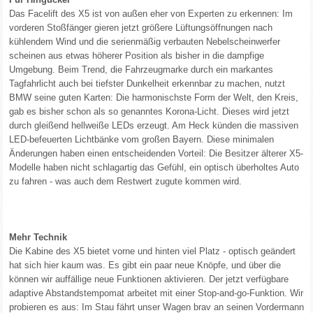
Das Facelift des X5 ist von außen eher von Experten zu erkennen: Im
vorderen Stoßfänger gieren jetzt größere Lüftungsöffnungen nach
kühlendem Wind und die serienmäßig verbauten Nebelscheinwerfer
scheinen aus etwas höherer Position als bisher in die dampfige
Umgebung. Beim Trend, die Fahrzeugmarke durch ein markantes
Tagfahrlicht auch bei tiefster Dunkelheit erkennbar zu machen, nutzt
BMW seine guten Karten: Die harmonischste Form der Welt, den Kreis,
gab es bisher schon als so genanntes Korona-Licht. Dieses wird jetzt
durch gleißend hellweiße LEDs erzeugt. Am Heck künden die massiven
LED-befeuerten Lichtbänke vom großen Bayern. Diese minimalen
Änderungen haben einen entscheidenden Vorteil: Die Besitzer älterer X5-
Modelle haben nicht schlagartig das Gefühl, ein optisch überholtes Auto
zu fahren - was auch dem Restwert zugute kommen wird.
Mehr Technik
Die Kabine des X5 bietet vorne und hinten viel Platz - optisch geändert
hat sich hier kaum was. Es gibt ein paar neue Knöpfe, und über die
können wir auffällige neue Funktionen aktivieren. Der jetzt verfügbare
adaptive Abstandstempomat arbeitet mit einer Stop-and-go-Funktion. Wir
probieren es aus: Im Stau fährt unser Wagen brav an seinen Vordermann