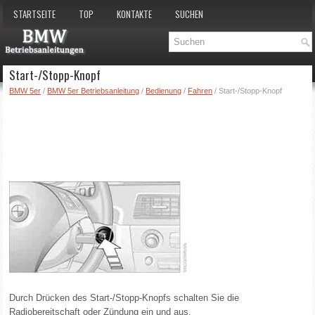
STARTSEITE
TOP
KONTAKTE
SUCHEN
Start-/Stopp-Knopf
BMW 5er
/
BMW 5er Betriebsanleitung
/
Bedienung
/
Fahren
/ Start-/Stopp-Knopf
Durch Drücken des Start-/Stopp-Knopfs schalten Sie die
Radiobereitschaft oder Zündung ein und aus.