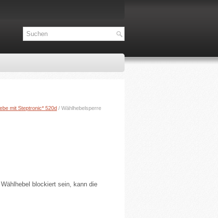
ebe mit Steptronic* 520d
/ Wählhebelsperre
 Wählhebel blockiert sein, kann die