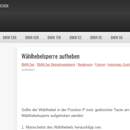
UCHEN
BMW 5ER
BMW 6ER
BMW 7ER
BMW X3
BMW X5
BMW X6
Wählhebelsperre aufheben
BMW 5er
/
BMW 5er Betriebsanleitung
/
Bedienung
/
Fahren
/
Automatic-Getri
aufheben
Sollte der Wählhebel in der Position P trotz gedrückter Taste am
Wählhebelsperre aufgehoben werden:
1. Manschette des Wählhebels herausklipp sen.