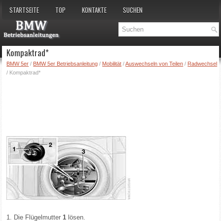
STARTSEITE
TOP
KONTAKTE
SUCHEN
Kompaktrad*
BMW 5er
/
BMW 5er Betriebsanleitung
/
Mobilität
/
Auswechseln von Teilen
/
Radwechsel
/ Kompaktrad*
1. Die Flügelmutter
1
lösen.