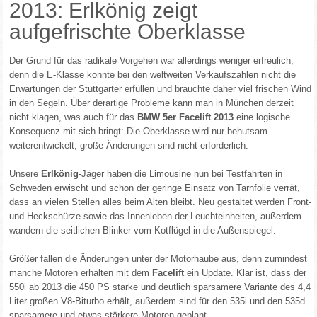
2013: Erlkönig zeigt
aufgefrischte Oberklasse
Der Grund für das radikale Vorgehen war allerdings weniger erfreulich,
denn die E-Klasse konnte bei den weltweiten Verkaufszahlen nicht die
Erwartungen der Stuttgarter erfüllen und brauchte daher viel frischen Wind
in den Segeln. Über derartige Probleme kann man in München derzeit
nicht klagen, was auch für das
BMW 5er Facelift 2013
eine logische
Konsequenz mit sich bringt: Die Oberklasse wird nur behutsam
weiterentwickelt, große Änderungen sind nicht erforderlich.
Unsere
Erlkönig
-Jäger haben die Limousine nun bei Testfahrten in
Schweden erwischt und schon der geringe Einsatz von Tarnfolie verrät,
dass an vielen Stellen alles beim Alten bleibt. Neu gestaltet werden Front-
und Heckschürze sowie das Innenleben der Leuchteinheiten, außerdem
wandern die seitlichen Blinker vom Kotflügel in die Außenspiegel.
Größer fallen die Änderungen unter der Motorhaube aus, denn zumindest
manche Motoren erhalten mit dem
Facelift
ein Update. Klar ist, dass der
550i ab 2013 die 450 PS starke und deutlich sparsamere Variante des 4,4
Liter großen V8-Biturbo erhält, außerdem sind für den 535i und den 535d
sparsamere und etwas stärkere Motoren geplant.