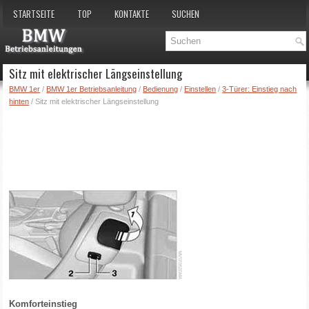
STARTSEITE
TOP
KONTAKTE
SUCHEN
Sitz mit elektrischer Längseinstellung
BMW 1er
/
BMW 1er Betriebsanleitung
/
Bedienung
/
Einstellen
/
3-Türer: Einstieg nach
hinten
/ Sitz mit elektrischer Längseinstellung
Komforteinstieg