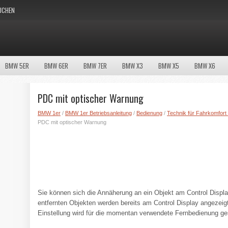
UCHEN
BMW 5ER
BMW 6ER
BMW 7ER
BMW X3
BMW X5
BMW X6
PDC mit optischer Warnung
BMW 1er
/
BMW 1er Betriebsanleitung
/
Bedienung
/
Technik für Fahrkomfort 
PDC mit optischer Warnung
Sie können sich die Annäherung an ein Objekt am Control Displ
entfernten Objekten werden bereits am Control Display angezeigt,
Einstellung wird für die momentan verwendete Fernbedienung ge