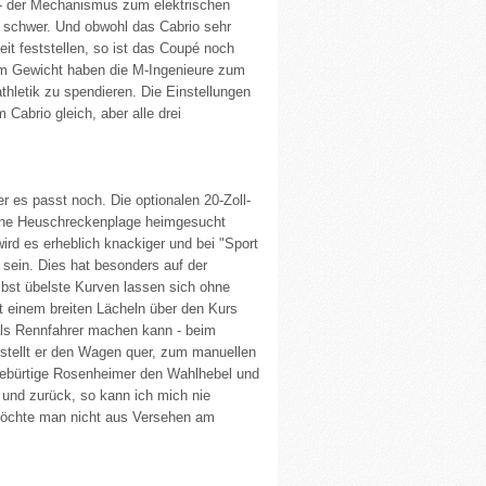
- der Mechanismus zum elektrischen
schwer. Und obwohl das Cabrio sehr
eit feststellen, so ist das Coupé noch
rem Gewicht haben die M-Ingenieure zum
letik zu spendieren. Die Einstellungen
Cabrio gleich, aber alle drei
 es passt noch. Die optionalen 20-Zoll-
 eine Heuschreckenplage heimgesucht
ird es erheblich knackiger und bei "Sport
 sein. Dies hat besonders auf der
lbst übelste Kurven lassen sich ohne
 einem breiten Lächeln über den Kurs
als Rennfahrer machen kann - beim
stellt er den Wagen quer, zum manuellen
gebürtige Rosenheimer den Wahlhebel und
 und zurück, so kann ich mich nie
 möchte man nicht aus Versehen am