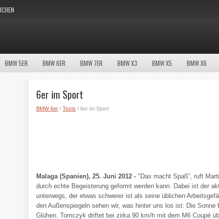
UCHEN
BMW 5ER
BMW 6ER
BMW 7ER
BMW X3
BMW X5
BMW X6
6er im Sport
BMW 6er
/
Tests
/ 6er im Sport
Malaga (Spanien), 25. Juni 2012 -
"Das macht Spaß”, ruft Marti
durch echte Begeisterung geformt werden kann. Dabei ist der 
unterwegs, der etwas schwerer ist als seine üblichen Arbeitsg
den Außenspiegeln sehen wir, was hinter uns los ist: Die Sonn
Glühen. Tomczyk driftet bei zirka 90 km/h mit dem M6 Coupé ü