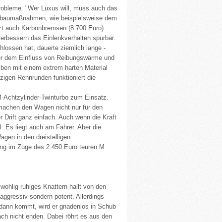
bleme. "Wer Luxus will, muss auch das
htbaumaßnahmen, wie beispielsweise dem
tzt auch Karbonbremsen (8.700 Euro).
erbessern das Einlenkverhalten spürbar.
ssen hat, dauerte ziemlich lange -
ter dem Einfluss von Reibungswärme und
iben mit einem extrem harten Material
tzigen Rennrunden funktioniert die
Achtzylinder-Twinturbo zum Einsatz.
achen den Wagen nicht nur für den
r Drift ganz einfach. Auch wenn die Kraft
: Es liegt auch am Fahrer. Aber die
agen in den dreistelligen
ng im Zuge des 2.450 Euro teuren M
ohlig ruhiges Knattern hallt von den
ggressiv sondern potent. Allerdings
 dann kommt, wird er gnadenlos in Schub
ach nicht enden. Dabei röhrt es aus den