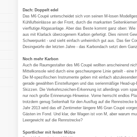
Dach: Doppelt edel
Das M6 Coupé unterscheidet sich von seinen M-losen Modellgesc
Kühllufteinlässe an der Front, durch die markanten Seitenkiemen
vierflutige Abgasanlage. Aber das Beste kommt ganz oben: Wie
aus mit Klarlack überzogenem Karbon gefertigt. Dies nimmt Ge
Schwerpunkt - und sieht einfach unheimlich gut aus. Das 6er Cou
Desingwürfe der letzten Jahre - das Karbondach setzt dem Ganz
Noch mehr Karbon
Auch die Raumgestalter des M6 Coupé wollten anscheinend nicht
Mittelkonsole wird durch eine geschwungene Linie geteilt - eine
Die M-spezifischen Instrumente geben mit einfach abzulesenden 
gerade gewählten Einstellungen und das serienmäßige Head-up-Di
Skizzen. Die Verkehrszeichen-Erkennung ist allerdings vom span
nur noch große Erinnerungs-Hinweise. Vorne herrscht endlos Pla
trotzdem genug Seitenhalt für den Ausflug auf die Rennstrecke b
Jahr 2013 wird das elf Zentimeter längere M6 Gran Coupé vorgest
Gästen im Fond. Und klar, der Wagen ist von M, aber warum mu
Leergewicht auf die Rennstrecke?
Sportlicher mit fester Mütze