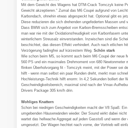
Mit dem Gewicht des Wagens hat DTM-Crack Tomczyk keine Pro
Gewicht akzeptieren." Zumal das M6 Coupé aufgrund von Leic
Karbondach, ohnehin etwas abgespeckt hat. Optional gibt es je
Diese reduzieren die sich drehenden ungefederten Massen und v
Dass BMW sich zum Angebot von Karbon-Bremsscheiben entschlo
man war nie mit der Oxidationsfreudigkeit von Karbonfasern un
winterlichem Streusalz einverstanden. Inzwischen sind die Sche
beschichtet, das diesen Effekt verhindert. Auch nach etlichen hi
Verzögerung fadingfrei auf kürzestem Weg.
Schön stark
Wie schon beim M5, so kommt auch beim M6 Coupé der neue M-
560 PS und ein maximales Drehmoment von 680 Newtonmeter m
flinken Überholvorgang fit - Tomczyk meint, mit der Power sei de
hilft - wenn man selbst ein paar Runden dreht, merkt man schnell
Hochleistungs-Technik hilft enorm: In 4,2 Sekunden bollert der W
Geschwindigkeitsbereich, maximal sind nach der Vmax-Aufhebu
Drivers Package 305 km/h drin.
Wohliges Knattern
Schon bei niedrigen Geschwindigkeiten macht der V8 Spaß: Ein w
umgebenden Häuserwänden wieder. Der Sound wirkt dabei nicht a
wartet das hellwache Aggregat auf jeden Gasstoß und wenn der
umgesetzt. Der Wagen hechtet nach vorne, der Vortrieb will einf