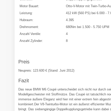
Motor Bauart:
Otto-V-Motor mit Twin-Turbo-A
Leistung:
412 kW (560 PS) bei 6.000 - 
Hubraum:
4.395
Drehmoment:
680Nm bei 1.500 - 5.750 UPM
Anzahl Ventile:
4
Anzahl Zylinder:
8
Preis
Neupreis: 123.600 € (Stand: Juni 2012)
Fazit
Das neue BMW M6 Coupé unterscheidet sich nicht nur durch se
Modellgeschwister mit Stoffmütze. Das Coupé ist tatsächlich noc
immense äußere Eleganz wird hier mit einer extrem fein abgest
kombiniert.Der V8-Twinturbo-Motor ist ein äußerst effizienter 
bringt. Das siebengängige Doppelkupplungsgetriebe kann dabei