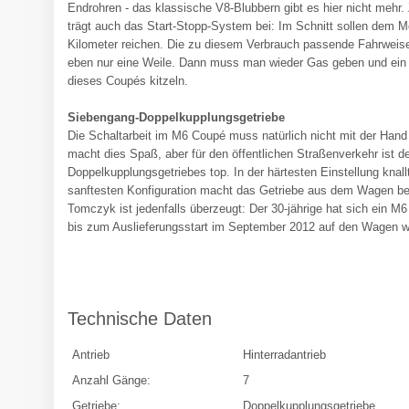
Endrohren - das klassische V8-Blubbern gibt es hier nicht mehr. 
trägt auch das Start-Stopp-System bei: Im Schnitt sollen dem Mot
Kilometer reichen. Die zu diesem Verbrauch passende Fahrweis
eben nur eine Weile. Dann muss man wieder Gas geben und ein 
dieses Coupés kitzeln.
Siebengang-Doppelkupplungsgetriebe
Die Schaltarbeit im M6 Coupé muss natürlich nicht mit der Hand
macht dies Spaß, aber für den öffentlichen Straßenverkehr ist
Doppelkupplungsgetriebes top. In der härtesten Einstellung knall
sanftesten Konfiguration macht das Getriebe aus dem Wagen bei
Tomczyk ist jedenfalls überzeugt: Der 30-jährige hat sich ein M6
bis zum Auslieferungsstart im September 2012 auf den Wagen 
Technische Daten
Antrieb
Hinterradantrieb
Anzahl Gänge:
7
Getriebe:
Doppelkupplungsgetriebe