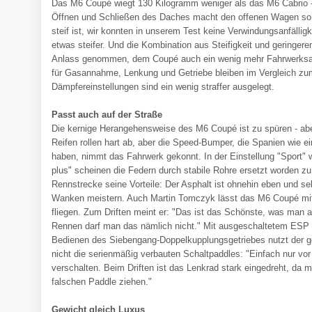
Das M6 Coupé wiegt 130 Kilogramm weniger als das M6 Cabrio 
Öffnen und Schließen des Daches macht den offenen Wagen so 
steif ist, wir konnten in unserem Test keine Verwindungsanfälligk
etwas steifer. Und die Kombination aus Steifigkeit und geringe
Anlass genommen, dem Coupé auch ein wenig mehr Fahrwerksath
für Gasannahme, Lenkung und Getriebe bleiben im Vergleich zum 
Dämpfereinstellungen sind ein wenig straffer ausgelegt.
Passt auch auf der Straße
Die kernige Herangehensweise des M6 Coupé ist zu spüren - aber
Reifen rollen hart ab, aber die Speed-Bumper, die Spanien wie
haben, nimmt das Fahrwerk gekonnt. In der Einstellung "Sport" w
plus" scheinen die Federn durch stabile Rohre ersetzt worden zu
Rennstrecke seine Vorteile: Der Asphalt ist ohnehin eben und se
Wanken meistern. Auch Martin Tomczyk lässt das M6 Coupé mit
fliegen. Zum Driften meint er: "Das ist das Schönste, was man 
Rennen darf man das nämlich nicht." Mit ausgeschaltetem ESP 
Bedienen des Siebengang-Doppelkupplungsgetriebes nutzt der 
nicht die serienmäßig verbauten Schaltpaddles: "Einfach nur vor
verschalten. Beim Driften ist das Lenkrad stark eingedreht, da
falschen Paddle ziehen."
Gewicht gleich Luxus