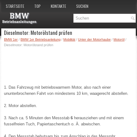
STARTSEITE
TOP
KONTAKTE
SUCHEN
Dieselmotor: Motorölstand prüfen
BMW 1er
/
BMW 1er Betriebsanleitung
/
Mobilität
/
Unter der Motorhaube
/
Motoröl
/
Dieselmotor: Motorölstand prüfen
1. Das Fahrzeug mit betriebswarmem Motor, also nach einer
ununterbrochenen Fahrt von mindestens 10 km, waagerecht abstellen.
2. Motor abstellen.
3. Nach ca. 5 Minuten den Messstab
6
herausziehen und mit einem
fusselfreien Tuch, Papiertaschentuch o. Ä. abwischen.
4. Den Messstab behutsam bis zum Anschlag in das Messrohr