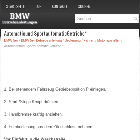
STARTSEITE
TOP
KONTAKTE
SUCHEN
Automaticund SportautomaticGetriebe*
BMW 5er
/
BMW 5er Betriebsanleitung
/
Bedienung
/
Fahren
/
Motor abstellen
/
Automaticund SportautomaticGetriebe*
1. Bei stehendem Fahrzeug Getriebeposition P einlegen.
2. Start-/Stopp-Knopf drücken.
3. Handbremse kräftig anziehen.
4. Fernbedienung aus dem Zündschloss nehmen.
Vor Einfahrt in die Waschstraße