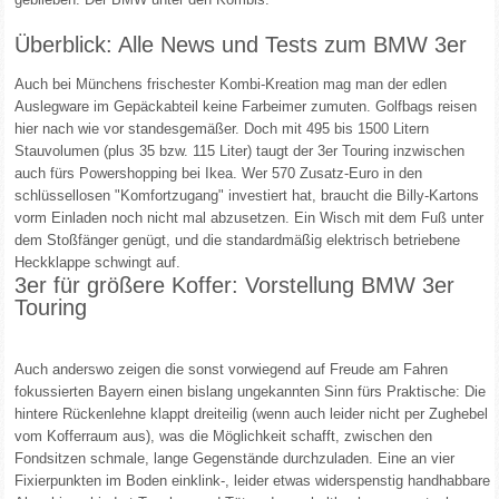
Überblick: Alle News und Tests zum BMW 3er
Auch bei Münchens frischester Kombi-Kreation mag man der edlen
Auslegware im Gepäckabteil keine Farbeimer zumuten. Golfbags reisen
hier nach wie vor standesgemäßer. Doch mit 495 bis 1500 Litern
Stauvolumen (plus 35 bzw. 115 Liter) taugt der 3er Touring inzwischen
auch fürs Powershopping bei Ikea. Wer 570 Zusatz-Euro in den
schlüssellosen "Komfortzugang" investiert hat, braucht die Billy-Kartons
vorm Einladen noch nicht mal abzusetzen. Ein Wisch mit dem Fuß unter
dem Stoßfänger genügt, und die standardmäßig elektrisch betriebene
Heckklappe schwingt auf.
3er für größere Koffer: Vorstellung BMW 3er
Touring
Auch anderswo zeigen die sonst vorwiegend auf Freude am Fahren
fokussierten Bayern einen bislang ungekannten Sinn fürs Praktische: Die
hintere Rückenlehne klappt dreiteilig (wenn auch leider nicht per Zughebel
vom Kofferraum aus), was die Möglichkeit schafft, zwischen den
Fondsitzen schmale, lange Gegenstände durchzuladen. Eine an vier
Fixierpunkten im Boden einklink-, leider etwas widerspenstig handhabbare