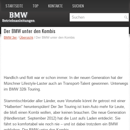
STARTSEITE
TOP
KONTAKTE
SUCHEN
Der BMW unter den Kombis
BMW 3er
/
Übersicht
/ Der BMW unter den Kombis
Handlich und flott war er schon immer. In der neuen Generation hat der
Münchner Lifestyle-Laster auch an Transport-Talent gewonnen. Unterwegs
im BMW 328i Touring.
Stammtischbrüder aller Länder, eure Vorurteile könnt ihr getrost mit einer
"Halberten" herunterspülen! Der 3er Touring ist kein Auto mehr für Leute,
die bloß einen Kombi wollen, aber keinen brauchen. Die neue Generation
(Händlerstart: September 2012) hat die Lust aufs Laden entdeckt. Sie
fährt so komfortabel wie noch nie – und ist dabei trotzdem ein BMW
geblieben. Der BMW unter den Kombis.