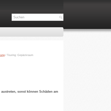
tung
/ Touring: Gepäckraum
m austreten, sonst können Schäden am