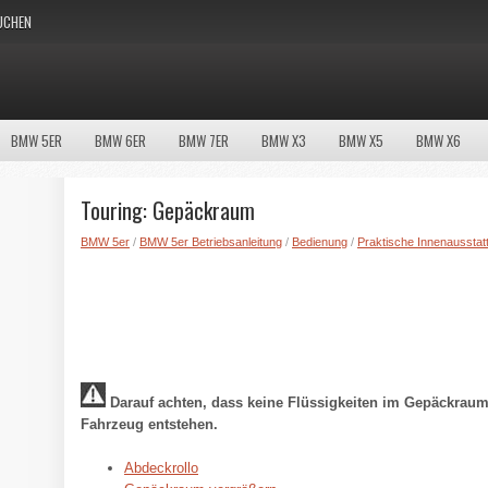
UCHEN
BMW 5ER
BMW 6ER
BMW 7ER
BMW X3
BMW X5
BMW X6
Touring: Gepäckraum
BMW 5er
/
BMW 5er Betriebsanleitung
/
Bedienung
/
Praktische Innenausstat
Darauf achten, dass keine Flüssigkeiten im Gepäckrau
Fahrzeug entstehen.
Abdeckrollo