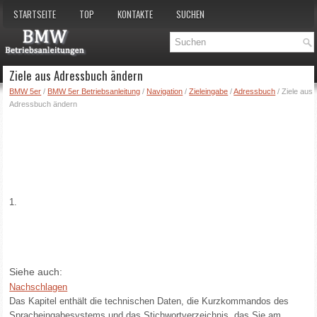
STARTSEITE
TOP
KONTAKTE
SUCHEN
Ziele aus Adressbuch ändern
BMW 5er
/
BMW 5er Betriebsanleitung
/
Navigation
/
Zieleingabe
/
Adressbuch
/ Ziele aus
Adressbuch ändern
1.
Siehe auch:
Nachschlagen
Das Kapitel enthält die technischen Daten, die Kurzkommandos des
Spracheingabesystems und das Stichwortverzeichnis, das Sie am