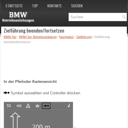
STARTSEITE
TOP
KONTAKTE
SUCHEN
Zielführung beenden/fortsetzen
BMW 5er
/
BMW 5er Betriebsanleitung
/
Navigation
/
Zielführung
/ Zielführung
beenden/fortsetzen
In der Pfeiloder Kartenansicht
Symbol auswählen und Controller drücken.