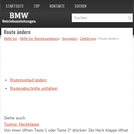
STARTSEITE
TOP
KONTAKTE
SUCHEN
Route ändern
BMW 5er
/
BMW 5er Betriebsanleitung
/
Navigation
/
Zielführung
/ Route ändern
Routenverlauf ändern
Routenabschnitte umfahren
Siehe auch:
Touring: Heckklappe
Von innen öffnen Taste 1 oder Taste 2* drücken: Die Heck klappe öffnet