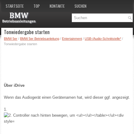
STARTSEITE
TOP
KONTAKTE
SUCHEN
Tonwiedergabe starten
BMW 5er
/
BMW 5er Betriebsanleitung
/
Entertainment
/
USB-/Audio-Schnittstelle*
/
Tonwiedergabe starten
Über iDrive
Wenn das Audiogerät einen Gerätenamen hat, wird dieser ggf. angezeigt.
1.