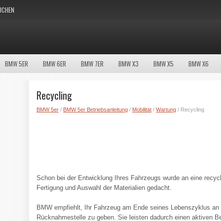
UCHEN
BMW 5ER
BMW 6ER
BMW 7ER
BMW X3
BMW X5
BMW X6
Recycling
BMW 5er
/
BMW 5er Betriebsanleitung
/
Mobilität
/
Wartung
/ Recycling
Schon bei der Entwicklung Ihres Fahrzeugs wurde an eine recyc
Fertigung und Auswahl der Materialien gedacht.
BMW empfiehlt, Ihr Fahrzeug am Ende seines Lebenszyklus an
Rücknahmestelle zu geben. Sie leisten dadurch einen aktiven 