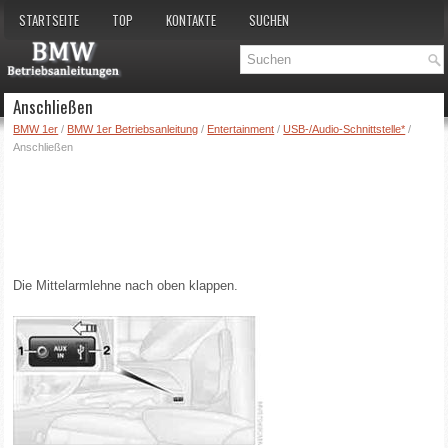
STARTSEITE
TOP
KONTAKTE
SUCHEN
Anschließen
BMW 1er
/
BMW 1er Betriebsanleitung
/
Entertainment
/
USB-/Audio-Schnittstelle*
/
Anschließen
Die Mittelarmlehne nach oben klappen.