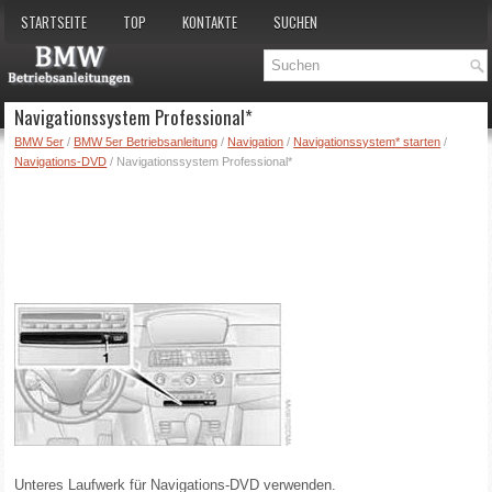
STARTSEITE
TOP
KONTAKTE
SUCHEN
Navigationssystem Professional*
BMW 5er
/
BMW 5er Betriebsanleitung
/
Navigation
/
Navigationssystem* starten
/
Navigations-DVD
/ Navigationssystem Professional*
Unteres Laufwerk für Navigations-DVD verwenden.