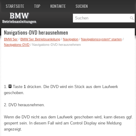
STARTSEITE
TOP
KONTAKTE
SUCHEN
Navigations-DVD herausnehmen
BMW 5er
/
BMW 5er Betriebsanleitung
/
Navigation
/
Navigationssystem* starten
/
Navigations-DVD
/ Navigations-DVD herausnehmen
1.
Taste
1
drücken. Die DVD wird ein Stück aus dem Laufwerk
geschoben.
2. DVD herausnehmen.
Wenn die DVD nicht aus dem Laufwerk geschoben wird, kann dieses ggf.
gesperrt sein. In diesem Fall wird am Control Display eine Meldung
angezeigt.