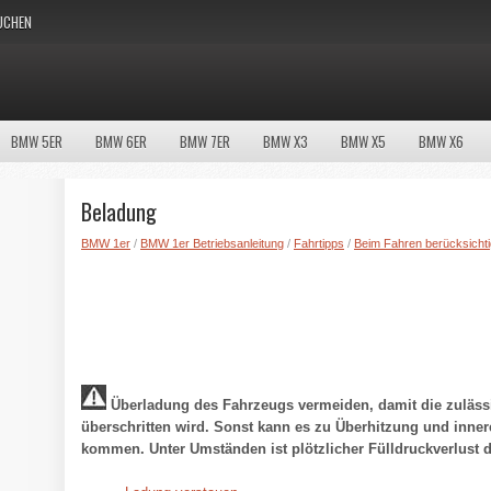
UCHEN
BMW 5ER
BMW 6ER
BMW 7ER
BMW X3
BMW X5
BMW X6
Beladung
BMW 1er
/
BMW 1er Betriebsanleitung
/
Fahrtipps
/
Beim Fahren berücksicht
Überladung des Fahrzeugs vermeiden, damit die zulässig
überschritten wird. Sonst kann es zu Überhitzung und inne
kommen. Unter Umständen ist plötzlicher Fülldruckverlust d