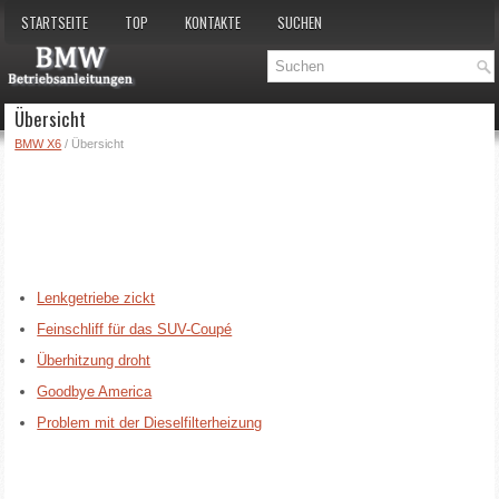
STARTSEITE
TOP
KONTAKTE
SUCHEN
Übersicht
BMW X6
/ Übersicht
Lenkgetriebe zickt
Feinschliff für das SUV-Coupé
Überhitzung droht
Goodbye America
Problem mit der Dieselfilterheizung